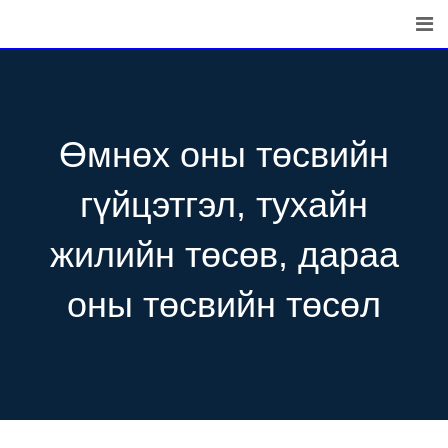
Skip
to
content
Өмнөх оны төсвийн
гүйцэтгэл, тухайн
жилийн төсөв, дараа
оны төсвийн төсөл